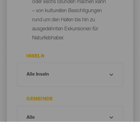
oder sechs Stunden machen kann
– von kulturellen Besichtigungen
rund um den Hafen bis hin zu
ausgedehnten Exkursionen für
Naturliebhaber.
INSELN
GEMEINDE