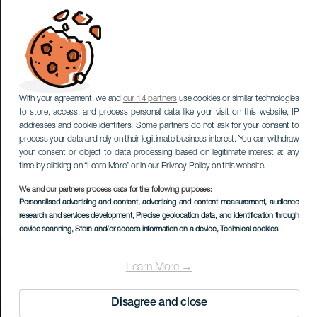
With your agreement, we and
our 14 partners
use cookies or similar technologies
to store, access, and process personal data like your visit on this website, IP
addresses and cookie identifiers. Some partners do not ask for your consent to
process your data and rely on their legitimate business interest. You can withdraw
your consent or object to data processing based on legitimate interest at any
time by clicking on “Learn More” or in our Privacy Policy on this website.
We and our partners process data for the following purposes:
Personalised advertising and content, advertising and content measurement, audience
research and services development
, Precise geolocation data, and identification through
device scanning
, Store and/or access information on a device
, Technical cookies
Learn More →
Disagree and close