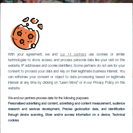
With your agreement, we and
our 14 partners
use cookies or similar
technologies to store, access, and process personal data like your visit on this
website, IP addresses and cookie identifiers. Some partners do not ask for your
consent to process your data and rely on their legitimate business interest. You
can withdraw your consent or object to data processing based on legitimate
interest at any time by clicking on “Learn More” or in our Privacy Policy on this
website.
We and our partners process data for the following purposes:
Personalised advertising and content, advertising and content measurement, audience
research and services development
, Precise geolocation data, and identification
through device scanning
, Store and/or access information on a device
, Technical
cookies