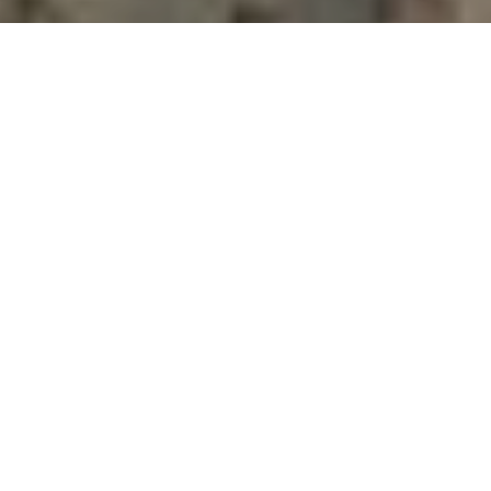
Der kanarische Archipel ist berühmt für seine
herrlichen Strände mit feinem Sand und
kristallklarem Wasser, aber die Inseln bieten
viel mehr als nur Sonne und Strand. Dichte
Wälder, Berge, Wanderwege, Schluchten,
Strände, Riffe und der klare Himmel sind
einige der Naturressourcen der Kanarischen
Inseln, die zum Sport einladen, ohne dabei
Entspannung, Spaß und Abenteuer aus dem
Auge zu lassen.