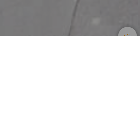
Einkaufen
>
El Hierro
>
Märkte
Kunsthandwerkermarkt im Norden von El Hierro
Seit 2004 wird in La Frontera ein Markt veranstaltet, der
jedoch im Jahre 2011 mit der Eröffnung einer eigenen
Markthalle qualitativ aufgewertet wurde. Diese liegt an der
Plaza Benito Padrón in La Frontera, inmitten des El Golfo-
Tals und besticht durch ihr grosses Zusatzangebot, das zu
den besten unter vergleichbaren Markthallen der
kanarischen Inseln gehört und das, obwohl El Hierro die
kleinste der sieben Inseln ist. Ein wahrer Luxus, besonders,