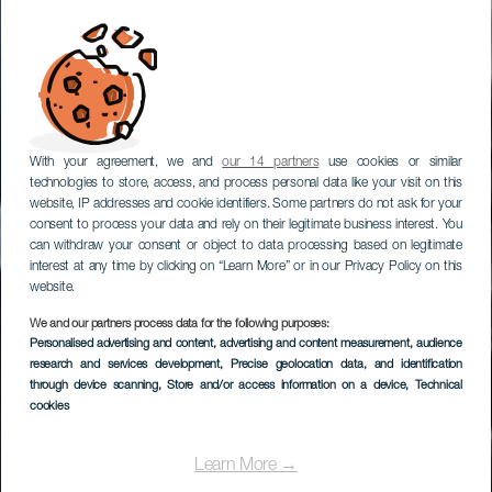
With your agreement, we and
our 14 partners
use cookies or similar
technologies to store, access, and process personal data like your visit on this
website, IP addresses and cookie identifiers. Some partners do not ask for your
consent to process your data and rely on their legitimate business interest. You
can withdraw your consent or object to data processing based on legitimate
interest at any time by clicking on “Learn More” or in our Privacy Policy on this
website.
We and our partners process data for the following purposes:
Personalised advertising and content, advertising and content measurement, audience
EL HIERRO
research and services development
, Precise geolocation data, and identification
Markt von La Frontera
through device scanning
, Store and/or access information on a device
, Technical
cookies
Learn More →