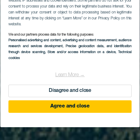
website, IP addresses and cookie identifiers. Some partners do not ask for your
consent to process your data and rely on their legitimate business interest. You
can withdraw your consent or object to data processing based on legitimate
interest at any time by clicking on “Learn More” or in our Privacy Policy on this
website.
We and our partners process data for the following purposes:
Personalised advertising and content, advertising and content measurement, audience
research and services development
, Precise geolocation data, and identification
through device scanning
, Store and/or access information on a device
, Technical
cookies
Learn More →
Disagree and close
Agree and close