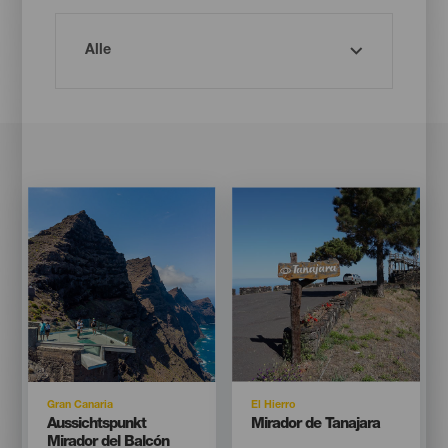
Imagen
Imagen
Imagen
Imagen
Listado
Listado
Isla
Isla
Gran Canaria
El Hierro
Titular
Titular
Aussichtspunkt
Mirador de Tanajara
Mirador del Balcón