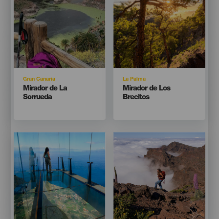
Isla
Isla
Gran Canaria
La Palma
Titular
Titular
Mirador de La
Mirador de Los
Sorrueda
Brecitos
Imagen
Imagen
Imagen
Imagen
Listado
Listado