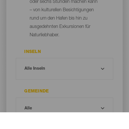
oder sechs Stunden machen kann
– von kulturellen Besichtigungen
rund um den Hafen bis hin zu
ausgedehnten Exkursionen für
Naturliebhaber.
INSELN
GEMEINDE