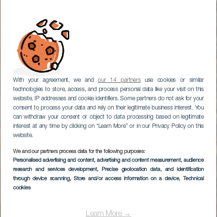
With your agreement, we and
our 14 partners
use cookies or similar
technologies to store, access, and process personal data like your visit on this
website, IP addresses and cookie identifiers. Some partners do not ask for your
consent to process your data and rely on their legitimate business interest. You
can withdraw your consent or object to data processing based on legitimate
interest at any time by clicking on “Learn More” or in our Privacy Policy on this
website.
Ampuyenta (optional:
We and our partners process data for the following purposes:
geführter Rundgang),
Personalised advertising and content, advertising and content measurement, audience
research and services development
Antigua (Windmühle),
, Precise geolocation data, and identification
through device scanning
, Store and/or access information on a device
, Technical
Betancuria und Caleta
cookies
de Fuste
Learn More →