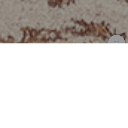
Touren Für
>
Fuerteventura
>
6
Kreuzfahrtreisende
Std
Fuerteventura ist aufgrund seiner endlos langen
Sandstrände und des kristallklaren, türkisblauen Meeres
ein international beliebtes Urlaubsziel, das mit köstlichen
kulinarischen Spezialitäten und einer Vielfalt an kulturellen
Anziehungspunkten lockt. Vom Hafen von Puerto del
Rosario im Osten geht es mit dem Auto in zwei Ortschaften,
die Sie in die Vergangenheit Fuerteventuras eintauchen