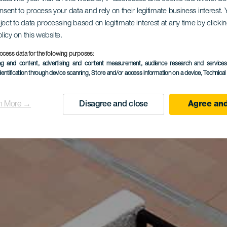
onsent to process your data and rely on their legitimate business interest
ject to data processing based on legitimate interest at any time by click
olicy on this website.
ocess data for the following purposes:
ing and content, advertising and content measurement, audience research and service
dentification through device scanning
, Store and/or access information on a device
, Technica
n More →
Disagree and close
Agree and