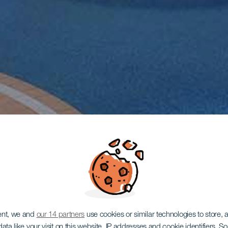
ent, we and
our 14 partners
use cookies or similar technologies to store,
ata like your visit on this website, IP addresses and cookie identifiers. 