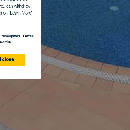
. You can withdraw
ing on “Learn More”
s development
, Precise
l cookies
 close