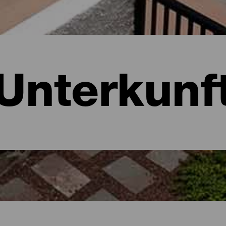
Unterkunf
ria