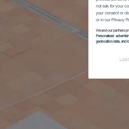
not ask for your c
your consent or ob
or in our Privacy P
We and our partners pr
Personalised advertis
geolocation data, and i
Lear