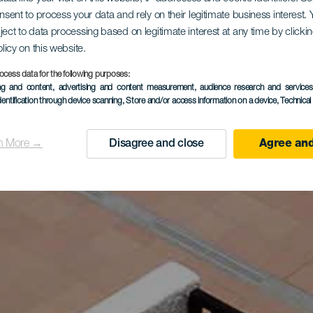
onsent to process your data and rely on their legitimate business interest
ject to data processing based on legitimate interest at any time by click
olicy on this website.
ocess data for the following purposes:
ing and content, advertising and content measurement, audience research and service
dentification through device scanning
, Store and/or access information on a device
, Technica
n More →
Disagree and close
Agree and