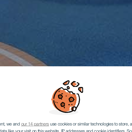
ent, we and
our 14 partners
use cookies or similar technologies to store,
ata like your visit on this website, IP addresses and cookie identifiers. 