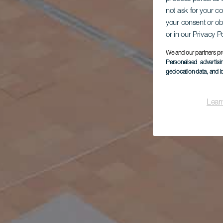
not ask for your c
your consent or ob
or in our Privacy P
We and our partners pr
Personalised advertis
geolocation data, and i
Lear