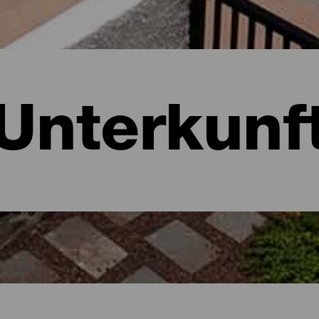
Unterkunf
ria