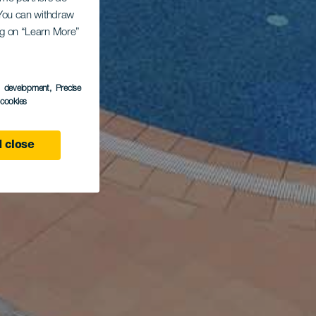
. You can withdraw
ing on “Learn More”
s development
, Precise
l cookies
 close