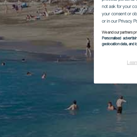
not ask for your c
your consent or ob
or in our Privacy P
We and our partners pr
Personalised advertis
geolocation data, and i
Lear