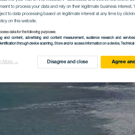
onsent to process your data and rely on their legitimate business interest
ject to data processing based on legitimate interest at any time by click
olicy on this website.
ocess data for the following purposes:
ing and content, advertising and content measurement, audience research and service
dentification through device scanning
, Store and/or access information on a device
, Technica
n More →
Disagree and close
Agree and