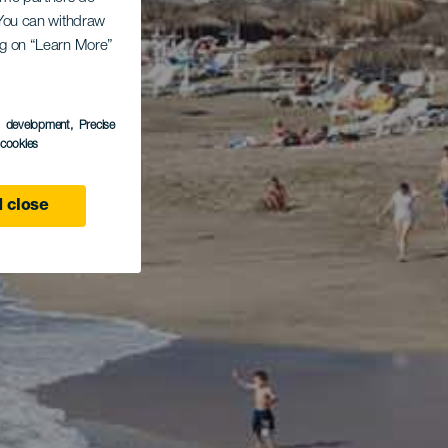
. You can withdraw
ing on “Learn More”
s development
, Precise
l cookies
 close