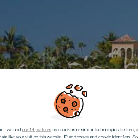
ent, we and
our 14 partners
use cookies or similar technologies to store,
ata like your visit on this website, IP addresses and cookie identifiers. 