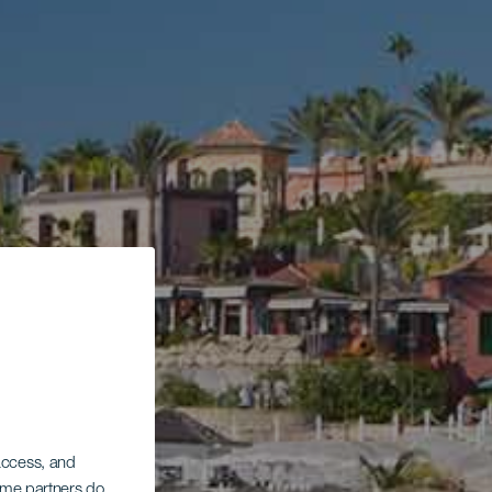
 access, and
Some partners do