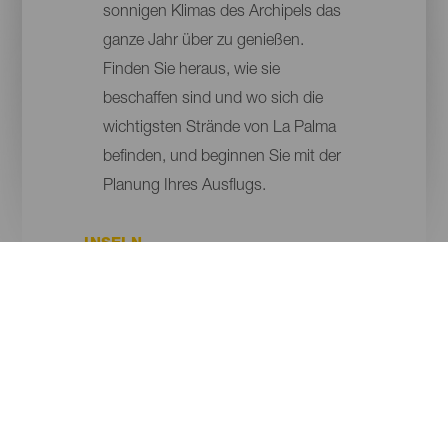
sonnigen Klimas des Archipels das
ganze Jahr über zu genießen.
Finden Sie heraus, wie sie
beschaffen sind und wo sich die
wichtigsten Strände von La Palma
befinden, und beginnen Sie mit der
Planung Ihres Ausflugs.
INSELN
GEMEINDE