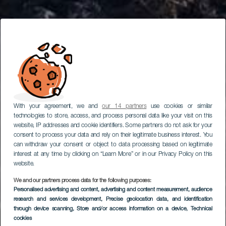
With your agreement, we and
our 14 partners
use cookies or similar
technologies to store, access, and process personal data like your visit on this
website, IP addresses and cookie identifiers. Some partners do not ask for your
consent to process your data and rely on their legitimate business interest. You
can withdraw your consent or object to data processing based on legitimate
interest at any time by clicking on “Learn More” or in our Privacy Policy on this
website.
We and our partners process data for the following purposes:
Personalised advertising and content, advertising and content measurement, audience
research and services development
, Precise geolocation data, and identification
through device scanning
, Store and/or access information on a device
, Technical
cookies