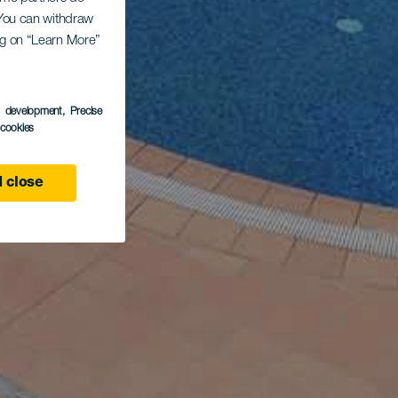
. You can withdraw
ing on “Learn More”
s development
, Precise
l cookies
 close