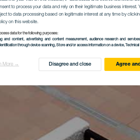
onsent to process your data and rely on their legitimate business interest
ject to data processing based on legitimate interest at any time by click
olicy on this website.
ocess data for the following purposes:
ing and content, advertising and content measurement, audience research and service
dentification through device scanning
, Store and/or access information on a device
, Technica
n More →
Disagree and close
Agree and