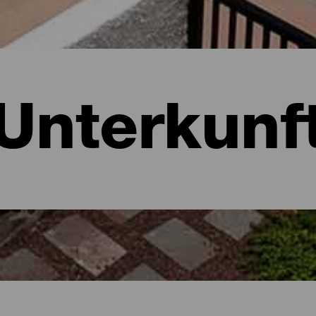
Unterkunf
ria