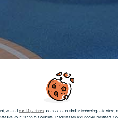
ent, we and
our 14 partners
use cookies or similar technologies to store,
ata like your visit on this website, IP addresses and cookie identifiers. 