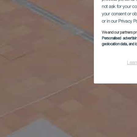
not ask for your c
your consent or ob
or in our Privacy P
We and our partners pr
Personalised advertis
geolocation data, and i
Lear