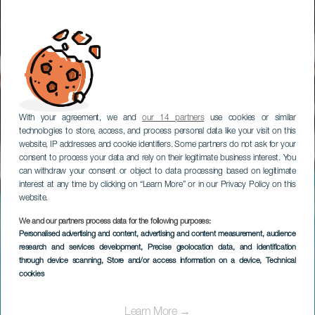
With your agreement, we and
our 14 partners
use cookies or similar
technologies to store, access, and process personal data like your visit on this
website, IP addresses and cookie identifiers. Some partners do not ask for your
consent to process your data and rely on their legitimate business interest. You
can withdraw your consent or object to data processing based on legitimate
interest at any time by clicking on “Learn More” or in our Privacy Policy on this
website.
We and our partners process data for the following purposes:
Personalised advertising and content, advertising and content measurement, audience
research and services development
, Precise geolocation data, and identification
through device scanning
, Store and/or access information on a device
, Technical
cookies
Learn More →