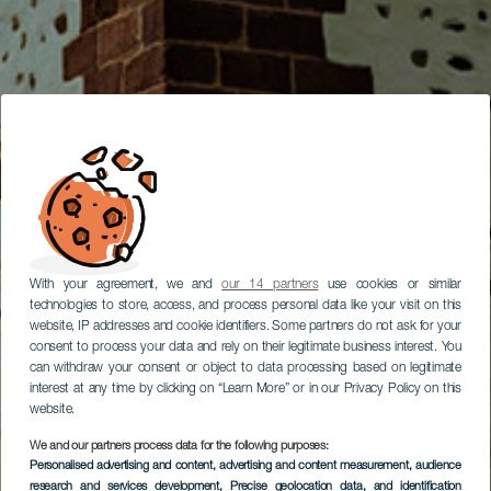
With your agreement, we and
our 14 partners
use cookies or similar
technologies to store, access, and process personal data like your visit on this
website, IP addresses and cookie identifiers. Some partners do not ask for your
consent to process your data and rely on their legitimate business interest. You
can withdraw your consent or object to data processing based on legitimate
interest at any time by clicking on “Learn More” or in our Privacy Policy on this
website.
We and our partners process data for the following purposes:
Personalised advertising and content, advertising and content measurement, audience
research and services development
, Precise geolocation data, and identification