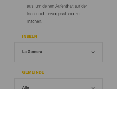
aus, um deinen Aufenthalt auf der
Insel noch unvergesslicher zu
machen.
INSELN
GEMEINDE
INTERESSE DES MUSEUMS