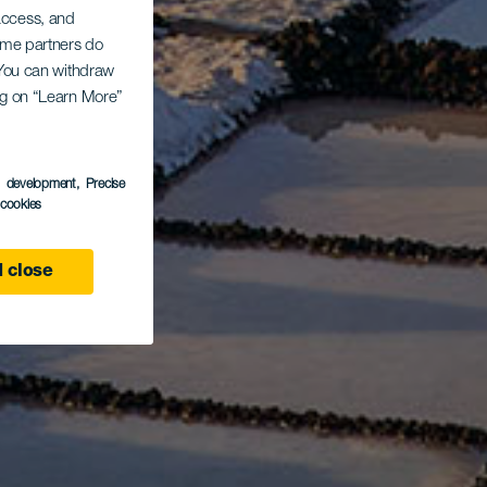
 access, and
Some partners do
. You can withdraw
ing on “Learn More”
s development
, Precise
l cookies
 close