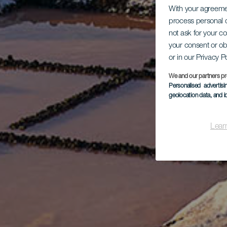
With your agreem
process personal d
not ask for your c
your consent or ob
or in our Privacy P
We and our partners pr
Personalised advertis
geolocation data, and i
Lear