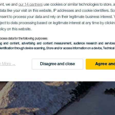
ent, we and
our 14 partners
use cookies or similar technologies to store,
ata like your visit on this website, IP addresses and cookie identifiers. 
onsent to process your data and rely on their legitimate business interest
ject to data processing based on legitimate interest at any time by click
olicy on this website.
ocess data for the following purposes:
ing and content, advertising and content measurement, audience research and service
dentification through device scanning
, Store and/or access information on a device
, Technica
n More →
Disagree and close
Agree and