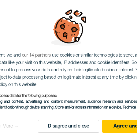
ent, we and
our 14 partners
use cookies or similar technologies to store,
ata like your visit on this website, IP addresses and cookie identifiers. 
onsent to process your data and rely on their legitimate business interest
ject to data processing based on legitimate interest at any time by click
olicy on this website.
ocess data for the following purposes:
ing and content, advertising and content measurement, audience research and service
dentification through device scanning
, Store and/or access information on a device
, Technica
n More →
Disagree and close
Agree and