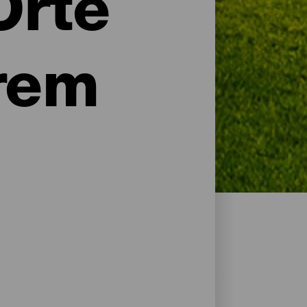
Orte
rem