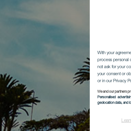
With your agreem
process personal d
not ask for your c
your consent or ob
or in our Privacy P
We and our partners pr
Personalised advertis
geolocation data, and i
Lear