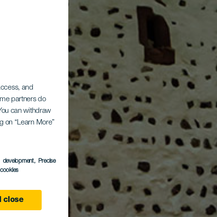
 access, and
Some partners do
. You can withdraw
ing on “Learn More”
s development
, Precise
l cookies
 close