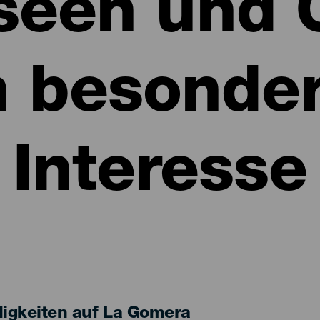
een und 
n besonde
Interesse
gkeiten auf La Gomera