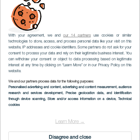
With your agreement, we and
our 14 partners
use cookies or similar
technologies to store, access, and process personal data like your visit on this
website, IP addresses and cookie identifiers. Some partners do not ask for your
consent to process your data and rely on their legitimate business interest. You
can withdraw your consent or object to data processing based on legitimate
interest at any time by clicking on “Learn More” or in our Privacy Policy on this
website.
We and our partners process data for the following purposes:
Personalised advertising and content, advertising and content measurement, audience
research and services development
, Precise geolocation data, and identification
through device scanning
, Store and/or access information on a device
, Technical
cookies
Learn More →
Disagree and close