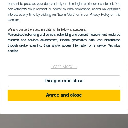
consent to process your data and rely on their legitimate business interest. You
can withdraw your consent or object to data processing based on legitimate
interest at any time by clicking on “Learn More” or in our Privacy Policy on this
website.
We and our partners process data for the following purposes:
Personalised advertising and content, advertising and content measurement, audience
research and services development
, Precise geolocation data, and identification
through device scanning
, Store and/or access information on a device
, Technical
cookies
Learn More →
Disagree and close
Agree and close