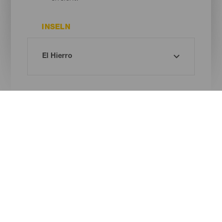
INSELN
GEMEINDE
Oh! Kein Ergebnis gefunden ...
Versuche es erneut, du wirst sicher etwas finden, das dir gefällt.