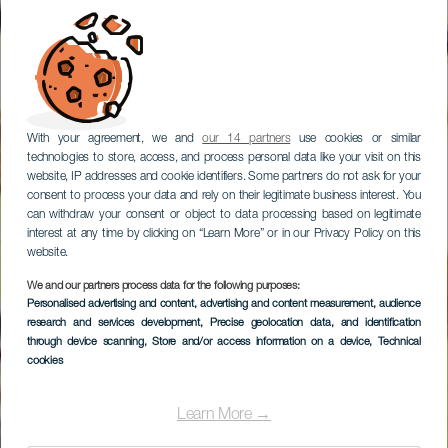
With your agreement, we and
our 14 partners
use cookies or similar
technologies to store, access, and process personal data like your visit on this
website, IP addresses and cookie identifiers. Some partners do not ask for your
consent to process your data and rely on their legitimate business interest. You
can withdraw your consent or object to data processing based on legitimate
interest at any time by clicking on “Learn More” or in our Privacy Policy on this
website.
We and our partners process data for the following purposes:
Personalised advertising and content, advertising and content measurement, audience
research and services development
, Precise geolocation data, and identification
through device scanning
, Store and/or access information on a device
, Technical
cookies
Learn More →