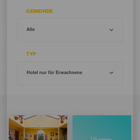
GEMEINDE
TYP
Imagen
Imagen
Listado