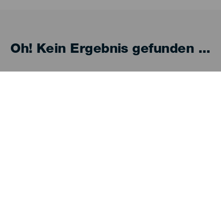
Oh! Kein Ergebnis gefunden ...
 es erneut, du wirst sicher etwas finden, das dir
Entdecken
P
Hochzeiten
Küste und Strand
Ve
Kreuzfahrten
Kultur
An