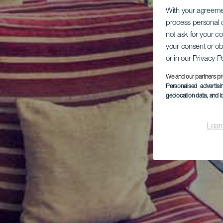
With your agreem
process personal d
not ask for your c
your consent or ob
or in our Privacy P
We and our partners pr
Personalised advertis
geolocation data, and i
Lear