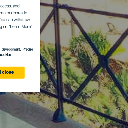
 access, and
Some partners do
. You can withdraw
ing on “Learn More”
s development
, Precise
l cookies
 close