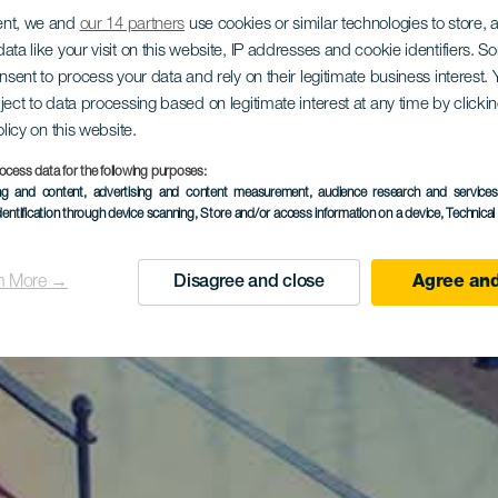
ent, we and
our 14 partners
use cookies or similar technologies to store,
ata like your visit on this website, IP addresses and cookie identifiers. 
onsent to process your data and rely on their legitimate business interest
ject to data processing based on legitimate interest at any time by click
olicy on this website.
ocess data for the following purposes:
ing and content, advertising and content measurement, audience research and service
dentification through device scanning
, Store and/or access information on a device
, Technica
n More →
Disagree and close
Agree and