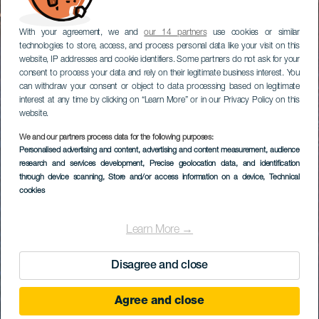
With your agreement, we and
our 14 partners
use cookies or similar
technologies to store, access, and process personal data like your visit on this
website, IP addresses and cookie identifiers. Some partners do not ask for your
consent to process your data and rely on their legitimate business interest. You
can withdraw your consent or object to data processing based on legitimate
interest at any time by clicking on “Learn More” or in our Privacy Policy on this
website.
We and our partners process data for the following purposes:
Personalised advertising and content, advertising and content measurement, audience
research and services development
, Precise geolocation data, and identification
through device scanning
, Store and/or access information on a device
, Technical
cookies
Learn More →
Disagree and close
Agree and close