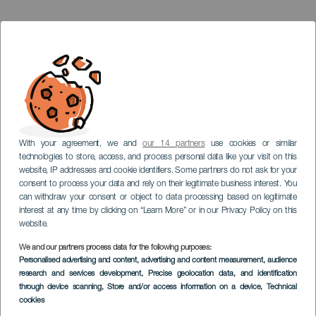
With your agreement, we and
our 14 partners
use cookies or similar
technologies to store, access, and process personal data like your visit on this
website, IP addresses and cookie identifiers. Some partners do not ask for your
consent to process your data and rely on their legitimate business interest. You
can withdraw your consent or object to data processing based on legitimate
interest at any time by clicking on “Learn More” or in our Privacy Policy on this
website.
We and our partners process data for the following purposes:
Personalised advertising and content, advertising and content measurement, audience
research and services development
, Precise geolocation data, and identification
through device scanning
, Store and/or access information on a device
, Technical
cookies