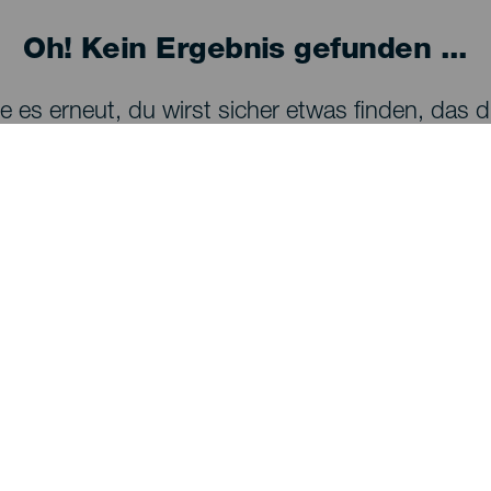
Oh! Kein Ergebnis gefunden ...
 es erneut, du wirst sicher etwas finden, das dir
Entdecken
P
Hochzeiten
Küste und Strand
Ve
Kreuzfahrten
Kultur
An
Gastronomie
Aktivtourismus
Un