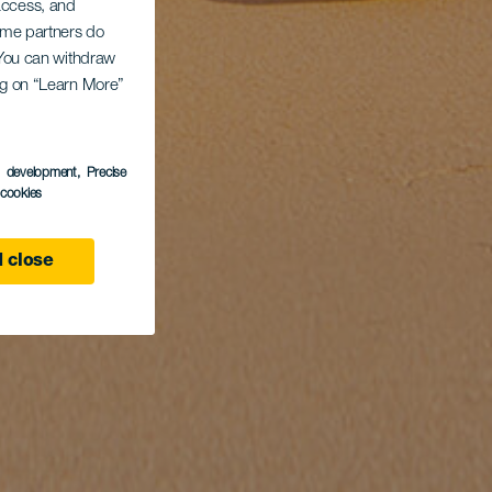
 access, and
Some partners do
. You can withdraw
ing on “Learn More”
s development
, Precise
l cookies
 close