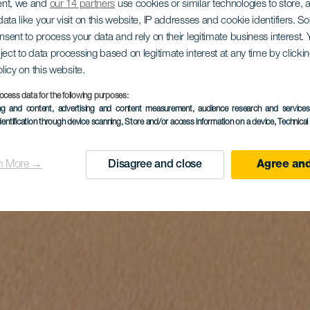
ent, we and
our 14 partners
use cookies or similar technologies to store,
ata like your visit on this website, IP addresses and cookie identifiers. 
onsent to process your data and rely on their legitimate business interest
ject to data processing based on legitimate interest at any time by click
olicy on this website.
ocess data for the following purposes:
ing and content, advertising and content measurement, audience research and service
dentification through device scanning
, Store and/or access information on a device
, Technica
n More →
Disagree and close
Agree and