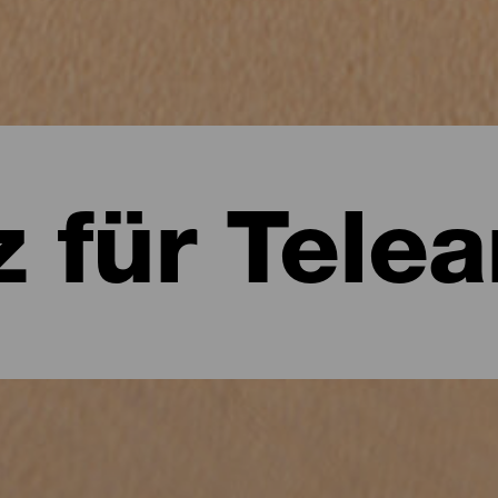
z für Telea
erife