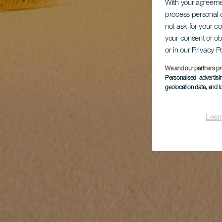
With your agreem
process personal d
not ask for your c
your consent or ob
or in our Privacy P
We and our partners pr
Personalised advertis
geolocation data, and i
Lear