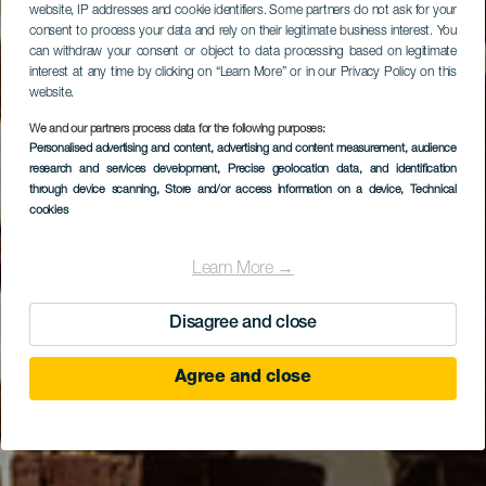
website, IP addresses and cookie identifiers. Some partners do not ask for your
consent to process your data and rely on their legitimate business interest. You
can withdraw your consent or object to data processing based on legitimate
interest at any time by clicking on “Learn More” or in our Privacy Policy on this
website.
We and our partners process data for the following purposes:
Personalised advertising and content, advertising and content measurement, audience
research and services development
, Precise geolocation data, and identification
through device scanning
, Store and/or access information on a device
, Technical
cookies
Learn More →
Disagree and close
Agree and close