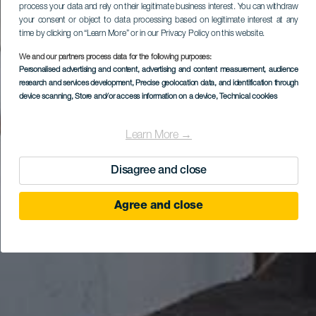
process your data and rely on their legitimate business interest. You can withdraw
your consent or object to data processing based on legitimate interest at any
time by clicking on “Learn More” or in our Privacy Policy on this website.
We and our partners process data for the following purposes:
Personalised advertising and content, advertising and content measurement, audience
research and services development
, Precise geolocation data, and identification through
device scanning
, Store and/or access information on a device
, Technical cookies
Learn More →
Disagree and close
Agree and close