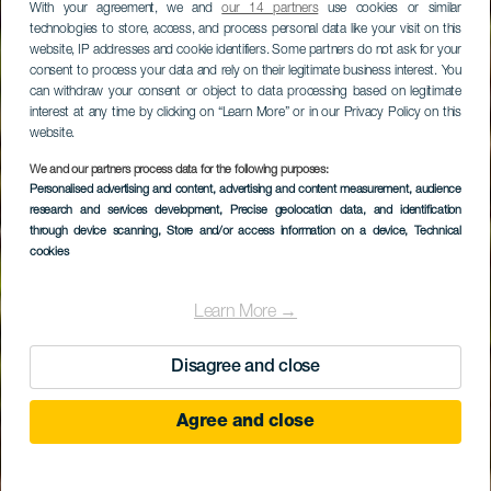
With your agreement, we and
our 14 partners
use cookies or similar
technologies to store, access, and process personal data like your visit on this
website, IP addresses and cookie identifiers. Some partners do not ask for your
consent to process your data and rely on their legitimate business interest. You
can withdraw your consent or object to data processing based on legitimate
interest at any time by clicking on “Learn More” or in our Privacy Policy on this
website.
We and our partners process data for the following purposes:
Personalised advertising and content, advertising and content measurement, audience
research and services development
, Precise geolocation data, and identification
through device scanning
, Store and/or access information on a device
, Technical
cookies
Learn More →
Disagree and close
Agree and close