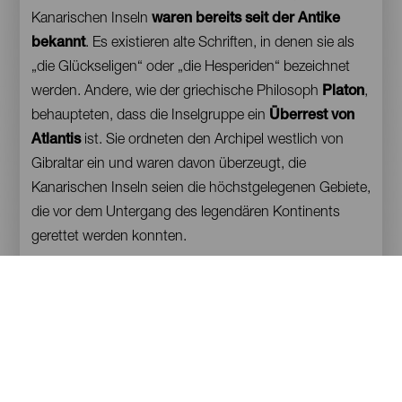
Kanarischen Inseln
waren bereits seit der Antike
bekannt
. Es existieren alte Schriften, in denen sie als
„die Glückseligen“ oder „die Hesperiden“ bezeichnet
werden. Andere, wie der griechische Philosoph
Platon
,
behaupteten, dass die Inselgruppe ein
Überrest von
Atlantis
ist. Sie ordneten den Archipel westlich von
Gibraltar ein und waren davon überzeugt, die
Kanarischen Inseln seien die höchstgelegenen Gebiete,
die vor dem Untergang des legendären Kontinents
gerettet werden konnten.
Damals waren die geografischen Kenntnisse aufgrund
der prekären Bedingungen auf den langen Schiffsreisen
eher diffus, was zu der Vorstellung beitrug, dass die
Welt jenseits der Kanarischen Inseln endete;
die Insel
El Hierro galt als das letzte Land
, das der Mensch