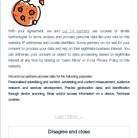
With your agreement, we and
our 14 partners
use cookies or similar
technologies to store, access, and process personal data like your visit on this
website, IP addresses and cookie identifiers. Some partners do not ask for your
consent to process your data and rely on their legitimate business interest. You
can withdraw your consent or object to data processing based on legitimate
TENERIFE
interest at any time by clicking on “Learn More” or in our Privacy Policy on this
Vertical Hermano Pedro
website.
We and our partners process data for the following purposes:
Imagen
Personalised advertising and content, advertising and content measurement, audience
Listado
research and services development
, Precise geolocation data, and identification
through device scanning
, Store and/or access information on a device
, Technical
cookies
Learn More →
Disagree and close