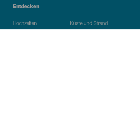
Entdecken
Hochzeiten
Küste und Strand
Kreuzfahrten
Kultur
Gastronomie
Aktivtourismus
Alle Artikel
Praktische Informationen
Veranstaltungskalender
Klima
Anreise
Wo sollen wir essen