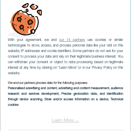
With your agreement, we and
our 14 partners
use cookies or similar
technologies to store, access, and process personal data like your visit on this
TENERIFE
website, IP addresses and cookie identifiers. Some partners do not ask for your
consent to process your data and rely on their legitimate business interest. You
Veronica Swift - Festival
can withdraw your consent or object to data processing based on legitimate
Internacional Canarias
interest at any time by clicking on “Learn More” or in our Privacy Policy on this
Jazz y Más
website.
We and our partners process data for the following purposes:
Imagen
Personalised advertising and content, advertising and content measurement, audience
Listado
research and services development
, Precise geolocation data, and identification
through device scanning
, Store and/or access information on a device
, Technical
cookies
Learn More →