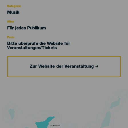
Kategorie
Categoría
Musik
del
evento
Alter
Edad
Für jedes Publikum
Recomendada
Preis
Bitte überprüfe die Website für
Veranstaltungen/Tickets
Zur Website der Veranstaltung
TENERIFE