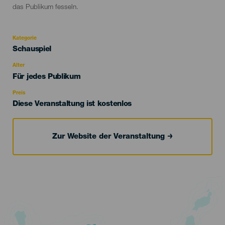
das Publikum fesseln.
Kategorie
Categoría
Schauspiel
del
evento
Alter
Edad
Für jedes Publikum
Recomendada
Preis
Diese Veranstaltung ist kostenlos
Zur Website der Veranstaltung