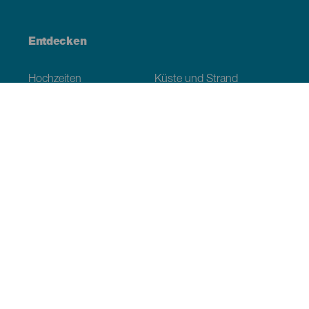
Entdecken
Hochzeiten
Küste und Strand
Kreuzfahrten
Kultur
Gastronomie
Aktivtourismus
Alle Artikel
Praktische Informationen
Veranstaltungskalender
Klima