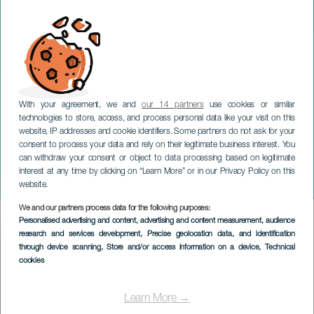
With your agreement, we and
our 14 partners
use cookies or similar
technologies to store, access, and process personal data like your visit on this
website, IP addresses and cookie identifiers. Some partners do not ask for your
consent to process your data and rely on their legitimate business interest. You
TENERIFE
can withdraw your consent or object to data processing based on legitimate
Truca Circus: „Schlag!“ -
interest at any time by clicking on “Learn More” or in our Privacy Policy on this
Veranos del Taoro
website.
We and our partners process data for the following purposes:
Imagen
Personalised advertising and content, advertising and content measurement, audience
Listado
research and services development
, Precise geolocation data, and identification
through device scanning
, Store and/or access information on a device
, Technical
cookies
Learn More →