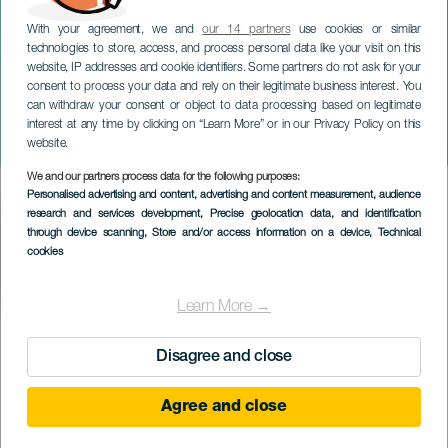
With your agreement, we and
our 14 partners
use cookies or similar
technologies to store, access, and process personal data like your visit on this
website, IP addresses and cookie identifiers. Some partners do not ask for your
consent to process your data and rely on their legitimate business interest. You
can withdraw your consent or object to data processing based on legitimate
TENERIFE
interest at any time by clicking on “Learn More” or in our Privacy Policy on this
totale Mondfinsternis
website.
We and our partners process data for the following purposes:
Imagen
Personalised advertising and content, advertising and content measurement, audience
Listado
research and services development
, Precise geolocation data, and identification
through device scanning
, Store and/or access information on a device
, Technical
cookies
Learn More →
VERGANGENE VERANSTALTUNG
Disagree and close
Agree and close
03 March 2026
Localidad
La Orotava