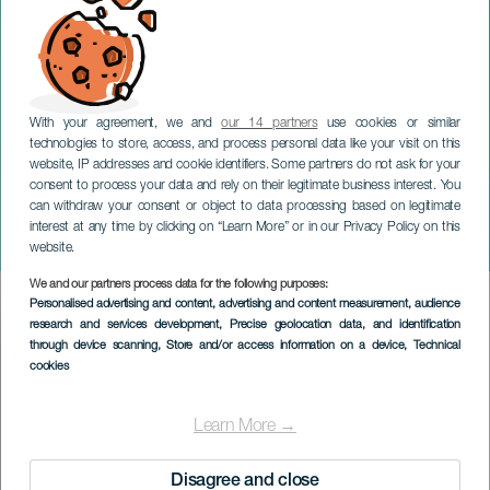
With your agreement, we and
our 14 partners
use cookies or similar
technologies to store, access, and process personal data like your visit on this
website, IP addresses and cookie identifiers. Some partners do not ask for your
consent to process your data and rely on their legitimate business interest. You
can withdraw your consent or object to data processing based on legitimate
TENERIFE
interest at any time by clicking on “Learn More” or in our Privacy Policy on this
Tanz und die Kleinen
website.
We and our partners process data for the following purposes:
Imagen
Personalised advertising and content, advertising and content measurement, audience
Listado
research and services development
, Precise geolocation data, and identification
through device scanning
, Store and/or access information on a device
, Technical
cookies
Learn More →
Disagree and close