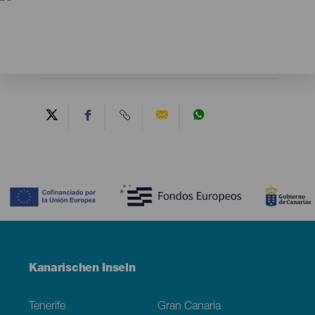
Contenido
Menú
Kanarischen Inseln
Footer
Tenerife
Gran Canaria