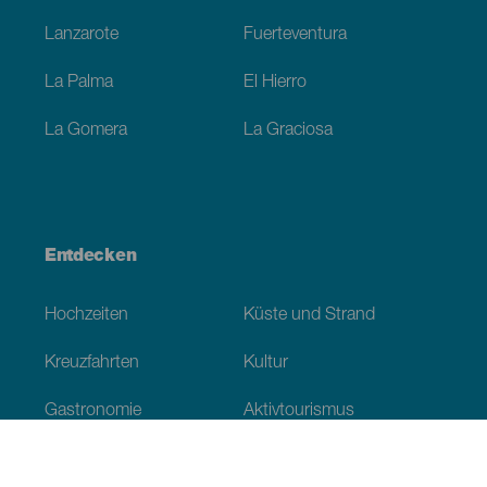
Lanzarote
Fuerteventura
La Palma
El Hierro
La Gomera
La Graciosa
Entdecken
Hochzeiten
Küste und Strand
Kreuzfahrten
Kultur
Gastronomie
Aktivtourismus
Alle Artikel