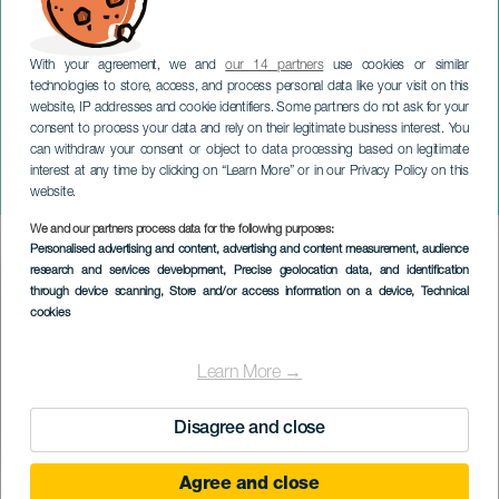
With your agreement, we and
our 14 partners
use cookies or similar
technologies to store, access, and process personal data like your visit on this
website, IP addresses and cookie identifiers. Some partners do not ask for your
consent to process your data and rely on their legitimate business interest. You
TENERIFE
can withdraw your consent or object to data processing based on legitimate
Stars Gala Klassisches
interest at any time by clicking on “Learn More” or in our Privacy Policy on this
Ballett
website.
We and our partners process data for the following purposes:
Imagen
Personalised advertising and content, advertising and content measurement, audience
Listado
research and services development
, Precise geolocation data, and identification
through device scanning
, Store and/or access information on a device
, Technical
cookies
Learn More →
Disagree and close
Agree and close