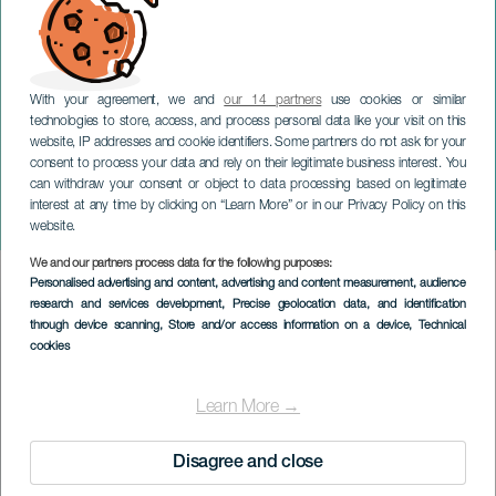
With your agreement, we and
our 14 partners
use cookies or similar
technologies to store, access, and process personal data like your visit on this
website, IP addresses and cookie identifiers. Some partners do not ask for your
consent to process your data and rely on their legitimate business interest. You
can withdraw your consent or object to data processing based on legitimate
TENERIFE
interest at any time by clicking on “Learn More” or in our Privacy Policy on this
Shakespeare-Rätsel
website.
We and our partners process data for the following purposes:
Imagen
Personalised advertising and content, advertising and content measurement, audience
Listado
research and services development
, Precise geolocation data, and identification
through device scanning
, Store and/or access information on a device
, Technical
cookies
Learn More →
Disagree and close