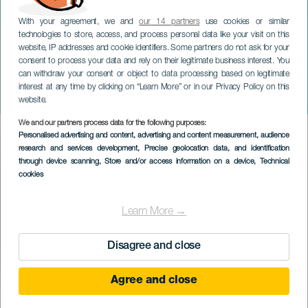
With your agreement, we and
our 14 partners
use cookies or similar
technologies to store, access, and process personal data like your visit on this
website, IP addresses and cookie identifiers. Some partners do not ask for your
consent to process your data and rely on their legitimate business interest. You
can withdraw your consent or object to data processing based on legitimate
TENERIFE
interest at any time by clicking on “Learn More” or in our Privacy Policy on this
San Silvestre Lagunera
website.
We and our partners process data for the following purposes:
Imagen
Personalised advertising and content, advertising and content measurement, audience
Listado
research and services development
, Precise geolocation data, and identification
through device scanning
, Store and/or access information on a device
, Technical
cookies
Learn More →
Disagree and close
Agree and close
31 December 2026
Localidad
San Cristóbal de La Laguna