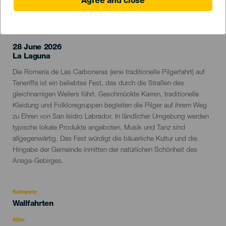
Agree and close
VERGANGENE VERANSTALTUNG
28 June 2026
Localidad
La Laguna
Descripción
Die Romería de Las Carboneras (eine traditionelle Pilgerfahrt) auf
del
Teneriffa ist ein beliebtes Fest, das durch die Straßen des
evento
gleichnamigen Weilers führt. Geschmückte Karren, traditionelle
Kleidung und Folkloregruppen begleiten die Pilger auf ihrem Weg
zu Ehren von San Isidro Labrador. In ländlicher Umgebung werden
typische lokale Produkte angeboten, Musik und Tanz sind
allgegenwärtig. Das Fest würdigt die bäuerliche Kultur und die
Hingabe der Gemeinde inmitten der natürlichen Schönheit des
Anaga-Gebirges.
Kategorie
Categoría
Wallfahrten
del
evento
Alter