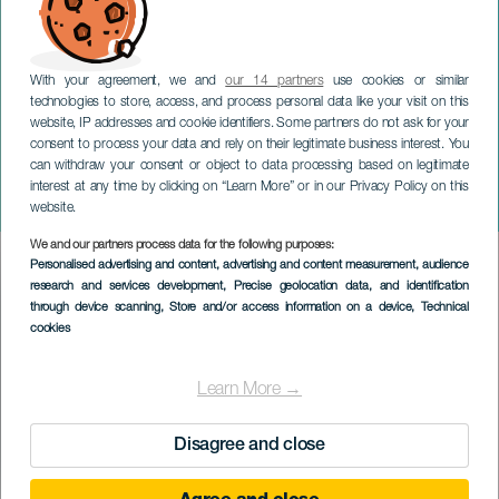
With your agreement, we and
our 14 partners
use cookies or similar
technologies to store, access, and process personal data like your visit on this
website, IP addresses and cookie identifiers. Some partners do not ask for your
consent to process your data and rely on their legitimate business interest. You
TENERIFE
can withdraw your consent or object to data processing based on legitimate
Romería de Las
interest at any time by clicking on “Learn More” or in our Privacy Policy on this
Carboneras
website.
We and our partners process data for the following purposes:
Imagen
Personalised advertising and content, advertising and content measurement, audience
Listado
research and services development
, Precise geolocation data, and identification
through device scanning
, Store and/or access information on a device
, Technical
cookies
Learn More →
Disagree and close