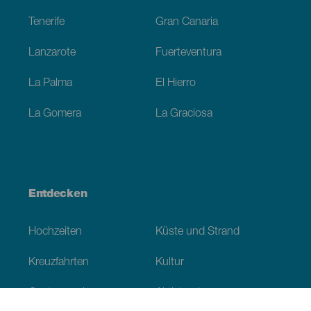
Tenerife
Gran Canaria
Lanzarote
Fuerteventura
La Palma
El Hierro
La Gomera
La Graciosa
Entdecken
Hochzeiten
Küste und Strand
Kreuzfahrten
Kultur
Gastronomie
Aktivtourismus