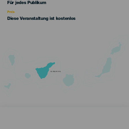
Edad
Für jedes Publikum
Recomendada
Preis
Diese Veranstaltung ist kostenlos
TENERIFE