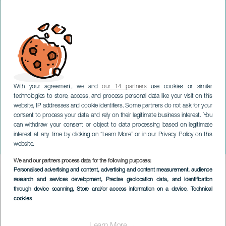
With your agreement, we and
our 14 partners
use cookies or similar
technologies to store, access, and process personal data like your visit on this
website, IP addresses and cookie identifiers. Some partners do not ask for your
consent to process your data and rely on their legitimate business interest. You
TENERIFE
can withdraw your consent or object to data processing based on legitimate
Romería de El Poleo - El
interest at any time by clicking on “Learn More” or in our Privacy Policy on this
Amparo
website.
We and our partners process data for the following purposes:
Imagen
Personalised advertising and content, advertising and content measurement, audience
Listado
research and services development
, Precise geolocation data, and identification
through device scanning
, Store and/or access information on a device
, Technical
cookies