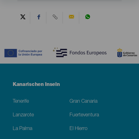
Contenido
Menú
Kanarischen Inseln
Footer
Tenerife
Gran Canaria
Lanzarote
Fuerteventura
La Palma
El Hierro