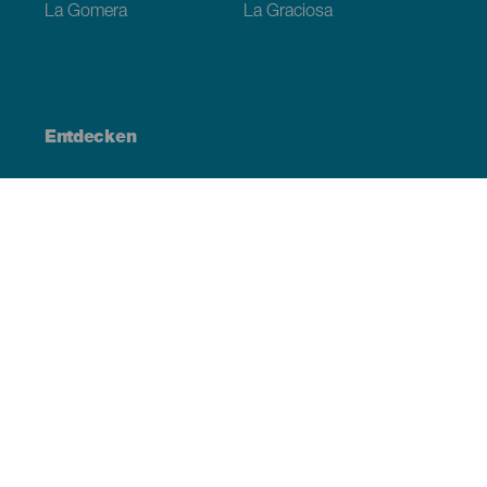
La Gomera
La Graciosa
Entdecken
Hochzeiten
Küste und Strand
Kreuzfahrten
Kultur
Gastronomie
Aktivtourismus
Alle Artikel
Praktische Informationen