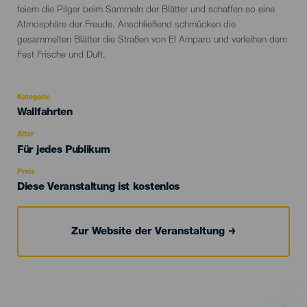
feiern die Pilger beim Sammeln der Blätter und schaffen so eine
Atmosphäre der Freude. Anschließend schmücken die
gesammelten Blätter die Straßen von El Amparo und verleihen dem
Fest Frische und Duft.
Kategorie
Categoría
Wallfahrten
del
evento
Alter
Edad
Für jedes Publikum
Recomendada
Preis
Diese Veranstaltung ist kostenlos
Zur Website der Veranstaltung