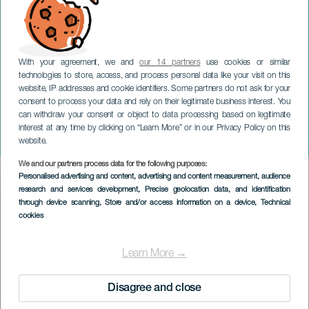
With your agreement, we and
our 14 partners
use cookies or similar
technologies to store, access, and process personal data like your visit on this
website, IP addresses and cookie identifiers. Some partners do not ask for your
consent to process your data and rely on their legitimate business interest. You
can withdraw your consent or object to data processing based on legitimate
TENERIFE
interest at any time by clicking on “Learn More” or in our Privacy Policy on this
Roméo et Juliette
website.
We and our partners process data for the following purposes:
Imagen
Personalised advertising and content, advertising and content measurement, audience
Listado
research and services development
, Precise geolocation data, and identification
through device scanning
, Store and/or access information on a device
, Technical
cookies
Learn More →
Disagree and close