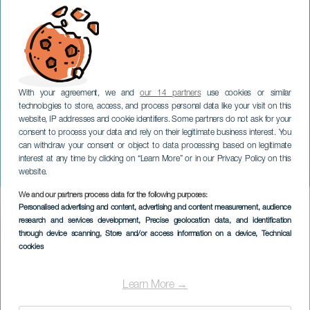
With your agreement, we and
our 14 partners
use cookies or similar
technologies to store, access, and process personal data like your visit on this
website, IP addresses and cookie identifiers. Some partners do not ask for your
consent to process your data and rely on their legitimate business interest. You
can withdraw your consent or object to data processing based on legitimate
TENERIFE
interest at any time by clicking on “Learn More” or in our Privacy Policy on this
Radar Keroxen
website.
We and our partners process data for the following purposes:
Imagen
Personalised advertising and content, advertising and content measurement, audience
Listado
research and services development
, Precise geolocation data, and identification
through device scanning
, Store and/or access information on a device
, Technical
cookies
Learn More →