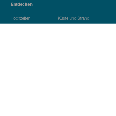
Entdecken
Hochzeiten
Küste und Strand
Kreuzfahrten
Kultur
Gastronomie
Aktivtourismus
Alle Artikel
Praktische Informationen
Veranstaltungskalender
Klima
Anreise
Wo sollen wir essen