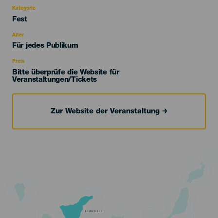
Kategorie
Categoría
Fest
del
evento
Alter
Edad
Für jedes Publikum
Recomendada
Preis
Bitte überprüfe die Website für
Veranstaltungen/Tickets
Zur Website der Veranstaltung
TENERIFE