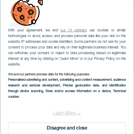
With your agreement, we and
our 14 partners
use cookies or similar
technologies to store, access, and process personal data like your visit on this
website, IP addresses and cookie identifiers. Some partners do not ask for your
consent to process your data and rely on their legitimate business interest. You
TENERIFE
can withdraw your consent or object to data processing based on legitimate
Quique González im
interest at any time by clicking on “Learn More” or in our Privacy Policy on this
Konzert
website.
We and our partners process data for the following purposes:
Imagen
Personalised advertising and content, advertising and content measurement, audience
Listado
research and services development
, Precise geolocation data, and identification
through device scanning
, Store and/or access information on a device
, Technical
cookies
Learn More →
Disagree and close