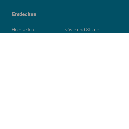
Entdecken
Hochzeiten
Küste und Strand
Kreuzfahrten
Kultur
Gastronomie
Aktivtourismus
Alle Artikel
Praktische Informationen
Veranstaltungskalender
Klima