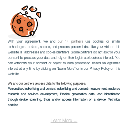
With your agreement, we and
our 14 partners
use cookies or similar
technologies to store, access, and process personal data like your visit on this
website, IP addresses and cookie identifiers. Some partners do not ask for your
consent to process your data and rely on their legitimate business interest. You
can withdraw your consent or object to data processing based on legitimate
TENERIFE
interest at any time by clicking on “Learn More” or in our Privacy Policy on this
Pokzipol Poops im Konzert
website.
We and our partners process data for the following purposes:
Imagen
Personalised advertising and content, advertising and content measurement, audience
Listado
research and services development
, Precise geolocation data, and identification
through device scanning
, Store and/or access information on a device
, Technical
cookies
Learn More →