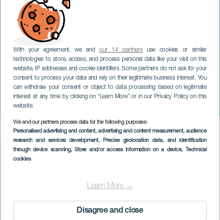
With your agreement, we and
our 14 partners
use cookies or similar
technologies to store, access, and process personal data like your visit on this
website, IP addresses and cookie identifiers. Some partners do not ask for your
consent to process your data and rely on their legitimate business interest. You
TENERIFE
can withdraw your consent or object to data processing based on legitimate
Oratorium |Orquesta
interest at any time by clicking on “Learn More” or in our Privacy Policy on this
Inegale|Súbito Koral
website.
We and our partners process data for the following purposes:
Imagen
Personalised advertising and content, advertising and content measurement, audience
Listado
research and services development
, Precise geolocation data, and identification
through device scanning
, Store and/or access information on a device
, Technical
cookies
Learn More →
Disagree and close