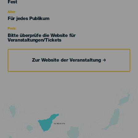
Categoría
Fest
del
evento
Alter
Edad
Für jedes Publikum
Recomendada
Preis
Bitte überprüfe die Website für
Veranstaltungen/Tickets
Zur Website der Veranstaltung
TENERIFE