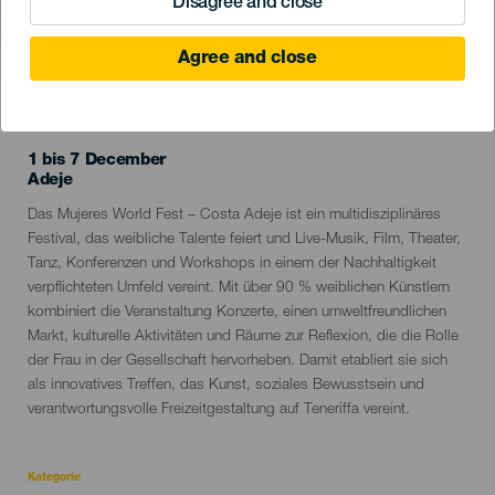
Disagree and close
Agree and close
VERGANGENE VERANSTALTUNG
1 bis 7 December
Localidad
Adeje
Descripción
Das Mujeres World Fest – Costa Adeje ist ein multidisziplinäres
del
Festival, das weibliche Talente feiert und Live-Musik, Film, Theater,
evento
Tanz, Konferenzen und Workshops in einem der Nachhaltigkeit
verpflichteten Umfeld vereint. Mit über 90 % weiblichen Künstlern
kombiniert die Veranstaltung Konzerte, einen umweltfreundlichen
Markt, kulturelle Aktivitäten und Räume zur Reflexion, die die Rolle
der Frau in der Gesellschaft hervorheben. Damit etabliert sie sich
als innovatives Treffen, das Kunst, soziales Bewusstsein und
verantwortungsvolle Freizeitgestaltung auf Teneriffa vereint.
Kategorie