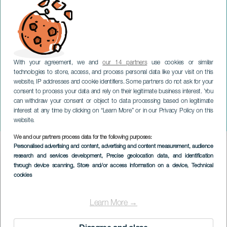
With your agreement, we and
our 14 partners
use cookies or similar
technologies to store, access, and process personal data like your visit on this
website, IP addresses and cookie identifiers. Some partners do not ask for your
consent to process your data and rely on their legitimate business interest. You
can withdraw your consent or object to data processing based on legitimate
TENERIFE
interest at any time by clicking on “Learn More” or in our Privacy Policy on this
Mujeres World Fest
website.
We and our partners process data for the following purposes:
Imagen
Personalised advertising and content, advertising and content measurement, audience
Listado
research and services development
, Precise geolocation data, and identification
through device scanning
, Store and/or access information on a device
, Technical
cookies
Learn More →