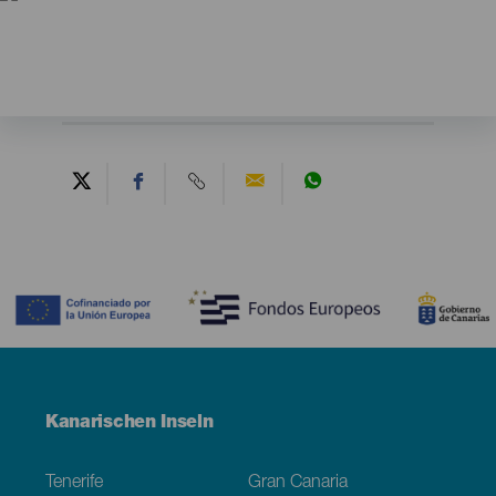
Contenido
Menú
Kanarischen Inseln
Footer
Tenerife
Gran Canaria