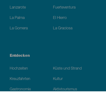
Lanzarote
Fuerteventura
La Palma
El Hierro
La Gomera
La Graciosa
Entdecken
Hochzeiten
Küste und Strand
Kreuzfahrten
Kultur
Gastronomie
Aktivtourismus
Alle Artikel