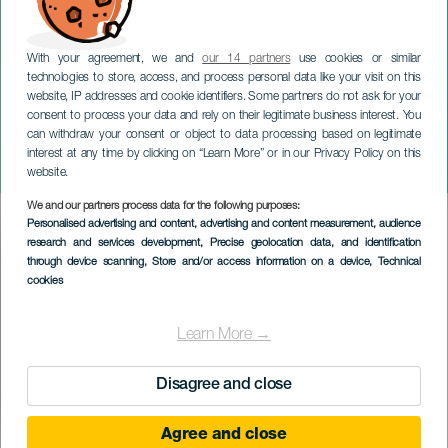
With your agreement, we and
our 14 partners
use cookies or similar
technologies to store, access, and process personal data like your visit on this
website, IP addresses and cookie identifiers. Some partners do not ask for your
consent to process your data and rely on their legitimate business interest. You
can withdraw your consent or object to data processing based on legitimate
TENERIFE
interest at any time by clicking on “Learn More” or in our Privacy Policy on this
Moralejas, Das Musical
website.
We and our partners process data for the following purposes:
Imagen
Personalised advertising and content, advertising and content measurement, audience
Listado
research and services development
, Precise geolocation data, and identification
through device scanning
, Store and/or access information on a device
, Technical
cookies
Learn More →
Disagree and close
Agree and close