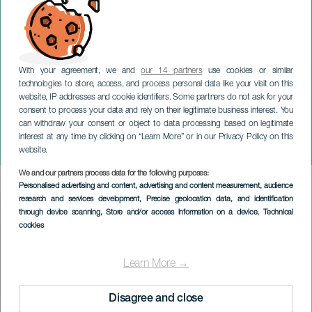
With your agreement, we and
our 14 partners
use cookies or similar
technologies to store, access, and process personal data like your visit on this
website, IP addresses and cookie identifiers. Some partners do not ask for your
consent to process your data and rely on their legitimate business interest. You
TENERIFE
can withdraw your consent or object to data processing based on legitimate
Monster Labyrinth im
interest at any time by clicking on “Learn More” or in our Privacy Policy on this
Konzert
website.
We and our partners process data for the following purposes:
Imagen
Personalised advertising and content, advertising and content measurement, audience
Listado
research and services development
, Precise geolocation data, and identification
through device scanning
, Store and/or access information on a device
, Technical
cookies
Learn More →
Disagree and close