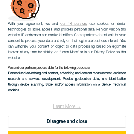
With your agreement, we and
our 14 partners
use cookies or similar
technologies to store, access, and process personal data like your visit on this
website, IP addresses and cookie identifiers. Some partners do not ask for your
consent to process your data and rely on their legitimate business interest. You
can withdraw your consent or object to data processing based on legitimate
TENERIFE
interest at any time by clicking on “Learn More” or in our Privacy Policy on this
Mini Arico Trail
website.
We and our partners process data for the following purposes:
Imagen
Personalised advertising and content, advertising and content measurement, audience
Listado
research and services development
, Precise geolocation data, and identification
through device scanning
, Store and/or access information on a device
, Technical
cookies
Learn More →
Disagree and close