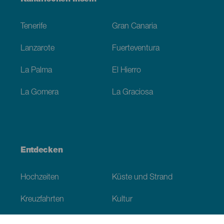
Footer
Tenerife
Gran Canaria
Lanzarote
Fuerteventura
La Palma
El Hierro
La Gomera
La Graciosa
Entdecken
Hochzeiten
Küste und Strand
Kreuzfahrten
Kultur
Gastronomie
Aktivtourismus