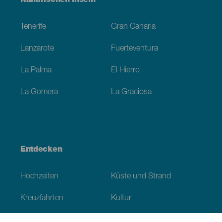
Kanarischen Inseln
Footer
Tenerife
Gran Canaria
Lanzarote
Fuerteventura
La Palma
El Hierro
La Gomera
La Graciosa
Entdecken
Hochzeiten
Küste und Strand
Kreuzfahrten
Kultur
Gastronomie
Aktivtourismus