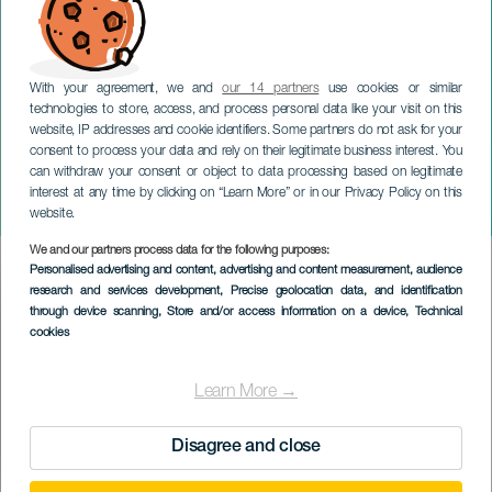
With your agreement, we and
our 14 partners
use cookies or similar
technologies to store, access, and process personal data like your visit on this
website, IP addresses and cookie identifiers. Some partners do not ask for your
consent to process your data and rely on their legitimate business interest. You
can withdraw your consent or object to data processing based on legitimate
TENERIFE
interest at any time by clicking on “Learn More” or in our Privacy Policy on this
Marwán im Konzert
website.
We and our partners process data for the following purposes:
Imagen
Personalised advertising and content, advertising and content measurement, audience
Listado
research and services development
, Precise geolocation data, and identification
through device scanning
, Store and/or access information on a device
, Technical
cookies
Learn More →
Disagree and close