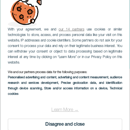
With your agreement, we and
our 14 partners
use cookies or similar
technologies to store, access, and process personal data like your visit on this
website, IP addresses and cookie identifiers. Some partners do not ask for your
consent to process your data and rely on their legitimate business interest. You
can withdraw your consent or object to data processing based on legitimate
TENERIFE
interest at any time by clicking on “Learn More” or in our Privacy Policy on this
Mambisa im Konzert
website.
We and our partners process data for the following purposes:
Imagen
Personalised advertising and content, advertising and content measurement, audience
Listado
research and services development
, Precise geolocation data, and identification
through device scanning
, Store and/or access information on a device
, Technical
cookies
Learn More →
Disagree and close