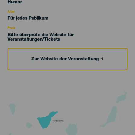
Categoría
Humor
del
evento
Alter
Edad
Für jedes Publikum
Recomendada
Preis
Bitte überprüfe die Website für
Veranstaltungen/Tickets
Zur Website der Veranstaltung
TENERIFE