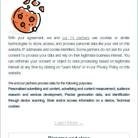
With your agreement, we and
our 14 partners
use cookies or similar
technologies to store, access, and process personal data like your visit on this
website, IP addresses and cookie identifiers. Some partners do not ask for your
consent to process your data and rely on their legitimate business interest. You
TENERIFE
can withdraw your consent or object to data processing based on legitimate
Luis Piedrahita:
interest at any time by clicking on “Learn More” or in our Privacy Policy on this
Apokalyptisch korrekt
website.
We and our partners process data for the following purposes:
Imagen
Personalised advertising and content, advertising and content measurement, audience
Listado
research and services development
, Precise geolocation data, and identification
through device scanning
, Store and/or access information on a device
, Technical
cookies
Learn More →