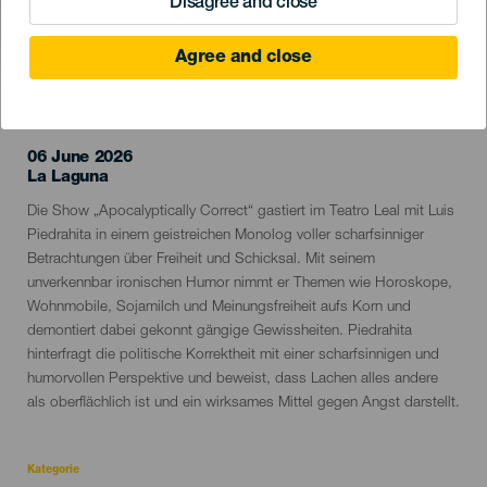
Disagree and close
Agree and close
VERGANGENE VERANSTALTUNG
06 June 2026
Localidad
La Laguna
Descripción
Die Show „Apocalyptically Correct“ gastiert im Teatro Leal mit Luis
del
Piedrahita in einem geistreichen Monolog voller scharfsinniger
evento
Betrachtungen über Freiheit und Schicksal. Mit seinem
unverkennbar ironischen Humor nimmt er Themen wie Horoskope,
Wohnmobile, Sojamilch und Meinungsfreiheit aufs Korn und
demontiert dabei gekonnt gängige Gewissheiten. Piedrahita
hinterfragt die politische Korrektheit mit einer scharfsinnigen und
humorvollen Perspektive und beweist, dass Lachen alles andere
als oberflächlich ist und ein wirksames Mittel gegen Angst darstellt.
Kategorie