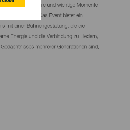
 close
che Songs ihrer Karriere und wichtige Momente
 aufleben lässt. Das Event bietet ein
nis mit einer Bühnengestaltung, die die
ame Energie und die Verbindung zu Liedern,
en Gedächtnisses mehrerer Generationen sind,