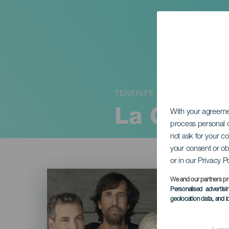
TENERIFE
La Oreja 
With your agreem
process personal d
not ask for your c
your consent or ob
or in our Privacy P
Imagen
Listado
We and our partners pr
Personalised advertis
geolocation data, and i