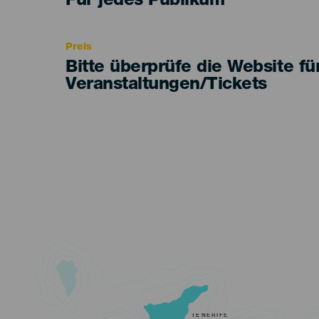
Edad
Für jedes Publikum
Recomendada
Preis
Bitte überprüfe die Website fü
Veranstaltungen/Tickets
TENERIFE