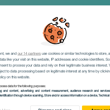
de Van Gogh im Kon
ent, we and
our 14 partners
use cookies or similar technologies to store,
ata like your visit on this website, IP addresses and cookie identifiers. 
onsent to process your data and rely on their legitimate business interest
ject to data processing based on legitimate interest at any time by click
olicy on this website.
24 October 2026
ocess data for the following purposes:
ing and content, advertising and content measurement, audience research and service
Localidad
Adeje
dentification through device scanning
, Store and/or access information on a device
, Technica
Descripción
La Oreja de Van Gogh gibt