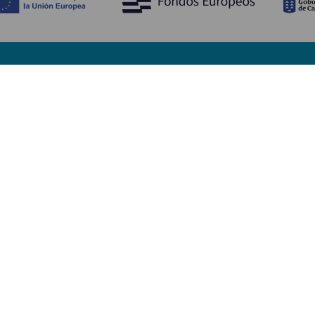
Entdecken
P
Hochzeiten
Küste und Strand
Ve
Kreuzfahrten
Kultur
An
Gastronomie
Aktivtourismus
Un
Alle Artikel